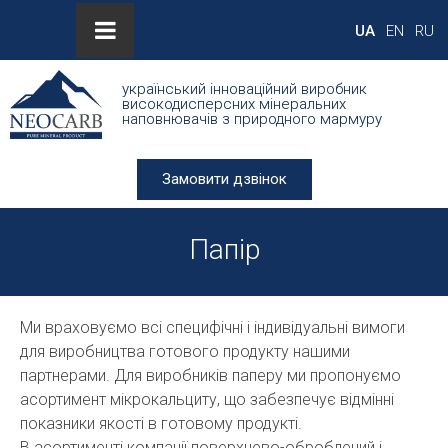
UA
EN
RU
український інноваційний виробник
високодисперсних мінеральних
наповнювачів з природного мармуру
Замовити дзвінок
Папір
Ми враховуємо всі специфічні і індивідуальні вимоги
для виробництва готового продукту нашими
партнерами. Для виробників паперу ми пропонуємо
асортимент мікрокальциту, що забезпечує відмінні
показники якості в готовому продукті.
В асортименті компанії поверхнево-оброблений і